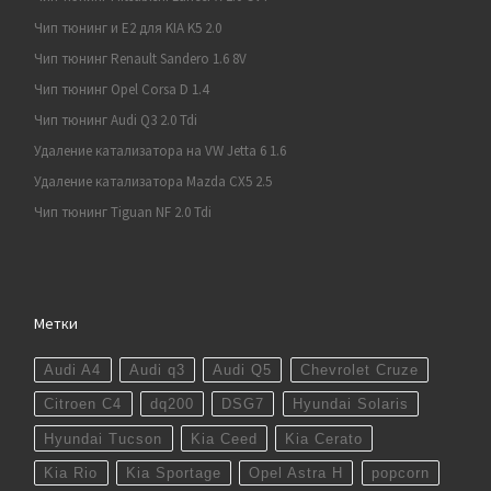
Чип тюнинг и E2 для KIA K5 2.0
Чип тюнинг Renault Sandero 1.6 8V
Чип тюнинг Opel Corsa D 1.4
Чип тюнинг Audi Q3 2.0 Tdi
Удаление катализатора на VW Jetta 6 1.6
Удаление катализатора Mazda CX5 2.5
Чип тюнинг Tiguan NF 2.0 Tdi
Метки
Audi A4
Audi q3
Audi Q5
Chevrolet Cruze
Citroen C4
dq200
DSG7
Hyundai Solaris
Hyundai Tucson
Kia Ceed
Kia Cerato
Kia Rio
Kia Sportage
Opel Astra H
popcorn