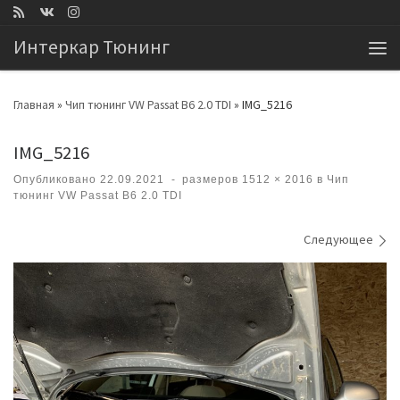
Перейти к содержимому
Интеркар Тюнинг
Ме
Главная
»
Чип тюнинг VW Passat B6 2.0 TDI
»
IMG_5216
IMG_5216
Опубликовано
22.09.2021
-
размеров
1512 × 2016
в
Чип
тюнинг VW Passat B6 2.0 TDI
Навигация по изображениям
Следующее