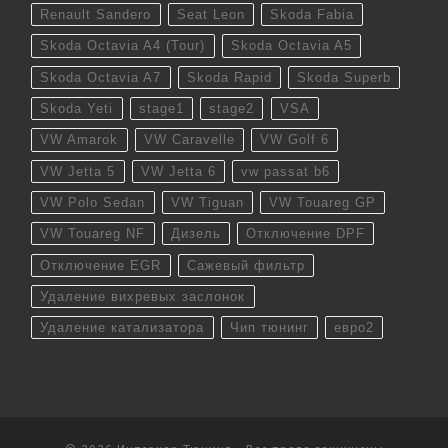
Renault Sandero
Seat Leon
Skoda Fabia
Skoda Octavia A4 (Tour)
Skoda Octavia A5
Skoda Octavia A7
Skoda Rapid
Skoda Superb
Skoda Yeti
stage1
stage2
VSA
VW Amarok
VW Caravelle
VW Golf 6
VW Jetta 5
VW Jetta 6
vw passat b6
VW Polo Sedan
VW Tiguan
VW Touareg GP
VW Touareg NF
Дизель
Отключение DPF
Отключение EGR
Сажевый фильтр
Удаление вихревых заслонок
Удаление катализатора
Чип тюнинг
евро2