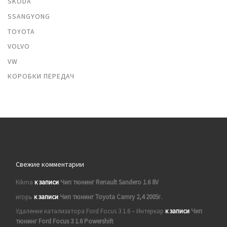
SKODA
SSANGYONG
TOYOTA
VOLVO
VW
КОРОБКИ ПЕРЕДАЧ
Свежие комментарии
Kikma
к записи
Чип тюнинг Renault Sandero 1.6 8V
игорь
к записи
Чип тюнинг Toyota Camry 2,4 2005г.
Удаление катализатора Ford Focus 3 1.6 – Интеркар
к записи
Чип
тюнинг Ford Focus 3 1.6 Powershift