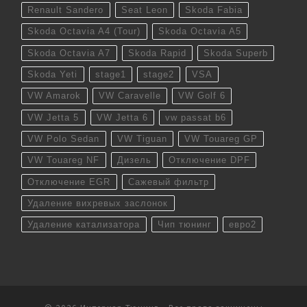
Renault Sandero
Seat Leon
Skoda Fabia
Skoda Octavia A4 (Tour)
Skoda Octavia A5
Skoda Octavia A7
Skoda Rapid
Skoda Superb
Skoda Yeti
stage1
stage2
VSA
VW Amarok
VW Caravelle
VW Golf 6
VW Jetta 5
VW Jetta 6
vw passat b6
VW Polo Sedan
VW Tiguan
VW Touareg GP
VW Touareg NF
Дизель
Отключение DPF
Отключение EGR
Сажевый фильтр
Удаление вихревых заслонок
Удаление катализатора
Чип тюнинг
евро2