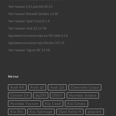
Чип тюнинг и E2 для KIA K5 2.0
Чип тюнинг Renault Sandero 1.6 8V
Чип тюнинг Opel Corsa D 1.4
Чип тюнинг Audi Q3 2.0 Tdi
Удаление катализатора на VW Jetta 6 1.6
Удаление катализатора Mazda CX5 2.5
Чип тюнинг Tiguan NF 2.0 Tdi
Метки
Audi A4
Audi q3
Audi Q5
Chevrolet Cruze
Citroen C4
dq200
DSG7
Hyundai Solaris
Hyundai Tucson
Kia Ceed
Kia Cerato
Kia Rio
Kia Sportage
Opel Astra H
popcorn