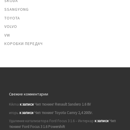
SKODA
SSANGYONG
TOYOTA
VOLVO
VW
КОРОБКИ ПЕРЕДАЧ
Свежие комментарии
Kikma
к записи
Чип тюнинг Renault Sandero 1.6 8V
игорь
к записи
Чип тюнинг Toyota Camry 2,4 2005г.
Удаление катализатора Ford Focus 3 1.6 – Интеркар
к записи
Чип
тюнинг Ford Focus 3 1.6 Powershift