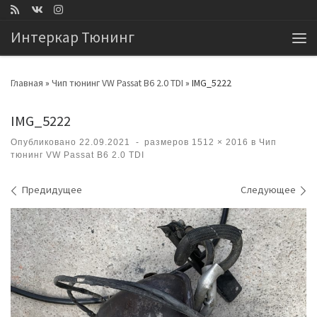
Перейти к содержимому
Интеркар Тюнинг
Ме
Главная
»
Чип тюнинг VW Passat B6 2.0 TDI
»
IMG_5222
IMG_5222
Опубликовано
22.09.2021
-
размеров
1512 × 2016
в
Чип
тюнинг VW Passat B6 2.0 TDI
Навигация по изображениям
Предидущее
Следующее