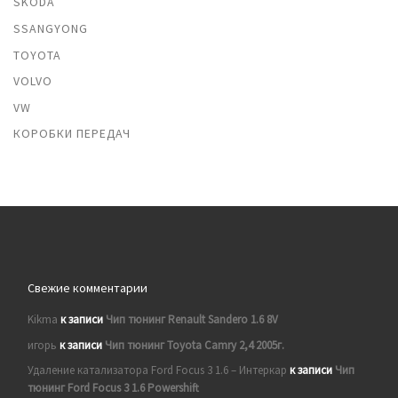
SKODA
SSANGYONG
TOYOTA
VOLVO
VW
КОРОБКИ ПЕРЕДАЧ
Свежие комментарии
Kikma
к записи
Чип тюнинг Renault Sandero 1.6 8V
игорь
к записи
Чип тюнинг Toyota Camry 2,4 2005г.
Удаление катализатора Ford Focus 3 1.6 – Интеркар
к записи
Чип
тюнинг Ford Focus 3 1.6 Powershift