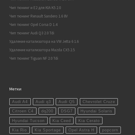
Чип тюнинг и E2 для KIA K5 2.0
Чип тюнинг Renault Sandero 1.6 8V
Чип тюнинг Opel Corsa D 1.4
Чип тюнинг Audi Q3 2.0 Tdi
Удаление катализатора на VW Jetta 6 1.6
Удаление катализатора Mazda CX5 2.5
Чип тюнинг Tiguan NF 2.0 Tdi
Метки
Audi A4
Audi q3
Audi Q5
Chevrolet Cruze
Citroen C4
dq200
DSG7
Hyundai Solaris
Hyundai Tucson
Kia Ceed
Kia Cerato
Kia Rio
Kia Sportage
Opel Astra H
popcorn