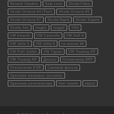
Renault Sandero
Seat Leon
Skoda Fabia
Skoda Octavia A4 (Tour)
Skoda Octavia A5
Skoda Octavia A7
Skoda Rapid
Skoda Superb
Skoda Yeti
stage1
stage2
VSA
VW Amarok
VW Caravelle
VW Golf 6
VW Jetta 5
VW Jetta 6
vw passat b6
VW Polo Sedan
VW Tiguan
VW Touareg GP
VW Touareg NF
Дизель
Отключение DPF
Отключение EGR
Сажевый фильтр
Удаление вихревых заслонок
Удаление катализатора
Чип тюнинг
евро2