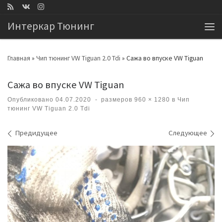
Перейти к содержимому
Интеркар Тюнинг
Ме
Главная
»
Чип тюнинг VW Tiguan 2.0 Tdi
»
Сажа во впуске VW Tiguan
Сажа во впуске VW Tiguan
Опубликовано
04.07.2020
-
размеров
960 × 1280
в
Чип
тюнинг VW Tiguan 2.0 Tdi
Навигация по изображениям
Предидущее
Следующее