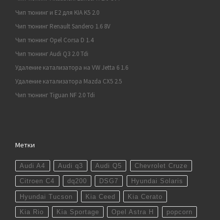
Чип тюнинг и E2 для KIA K5 2.0
Чип тюнинг Renault Sandero 1.6 8V
Чип тюнинг Opel Corsa D 1.4
Чип тюнинг Audi Q3 2.0 Tdi
Удаление катализатора на VW Jetta 6 1.6
Удаление катализатора Mazda CX5 2.5
Чип тюнинг Tiguan NF 2.0 Tdi
Метки
Audi A4
Audi q3
Audi Q5
Chevrolet Cruze
Citroen C4
dq200
DSG7
Hyundai Solaris
Hyundai Tucson
Kia Ceed
Kia Cerato
Kia Rio
Kia Sportage
Opel Astra H
popcorn