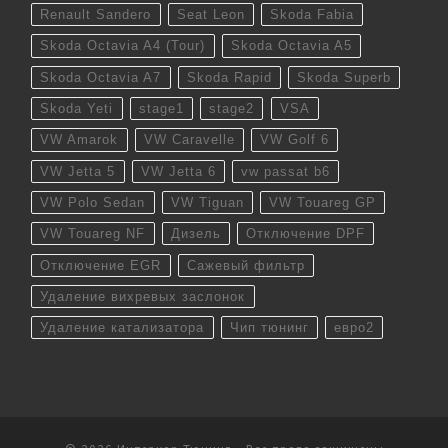
Renault Sandero
Seat Leon
Skoda Fabia
Skoda Octavia A4 (Tour)
Skoda Octavia A5
Skoda Octavia A7
Skoda Rapid
Skoda Superb
Skoda Yeti
stage1
stage2
VSA
VW Amarok
VW Caravelle
VW Golf 6
VW Jetta 5
VW Jetta 6
vw passat b6
VW Polo Sedan
VW Tiguan
VW Touareg GP
VW Touareg NF
Дизель
Отключение DPF
Отключение EGR
Сажевый фильтр
Удаление вихревых заслонок
Удаление катализатора
Чип тюнинг
евро2