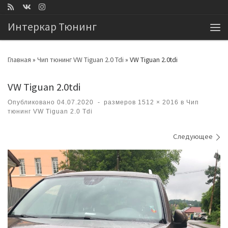
Перейти к содержимому
Интеркар Тюнинг
Ме
Главная
»
Чип тюнинг VW Tiguan 2.0 Tdi
»
VW Tiguan 2.0tdi
VW Tiguan 2.0tdi
Опубликовано
04.07.2020
-
размеров
1512 × 2016
в
Чип
тюнинг VW Tiguan 2.0 Tdi
Навигация по изображениям
Следующее