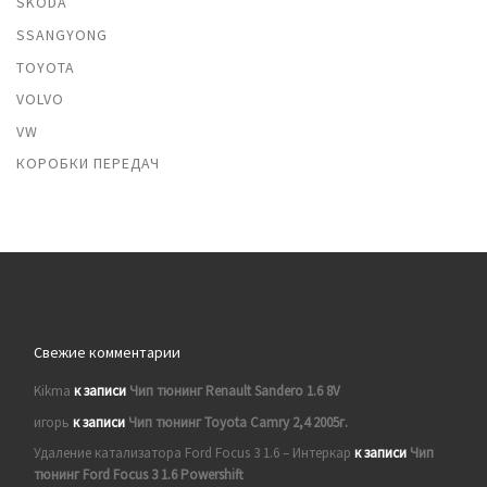
SKODA
SSANGYONG
TOYOTA
VOLVO
VW
КОРОБКИ ПЕРЕДАЧ
Свежие комментарии
Kikma
к записи
Чип тюнинг Renault Sandero 1.6 8V
игорь
к записи
Чип тюнинг Toyota Camry 2,4 2005г.
Удаление катализатора Ford Focus 3 1.6 – Интеркар
к записи
Чип
тюнинг Ford Focus 3 1.6 Powershift