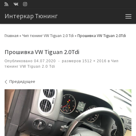
Перейти к содержимому
Интеркар Тюнинг
Ме
Главная
»
Чип тюнинг VW Tiguan 2.0 Tdi
»
Прошивка VW Tiguan 2.0Tdi
Прошивка VW Tiguan 2.0Tdi
Опубликовано
04.07.2020
-
размеров
1512 × 2016
в
Чип
тюнинг VW Tiguan 2.0 Tdi
Навигация по изображениям
Предидущее