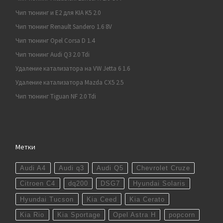
Чип тюнинг и E2 для KIA K5 2.0
Чип тюнинг Renault Sandero 1.6 8V
Чип тюнинг Opel Corsa D 1.4
Чип тюнинг Audi Q3 2.0 Tdi
Удаление катализатора на VW Jetta 6 1.6
Удаление катализатора Mazda CX5 2.5
Чип тюнинг Tiguan NF 2.0 Tdi
Метки
Audi A4
Audi q3
Audi Q5
Chevrolet Cruze
Citroen C4
dq200
DSG7
Hyundai Solaris
Hyundai Tucson
Kia Ceed
Kia Cerato
Kia Rio
Kia Sportage
Opel Astra H
popcorn