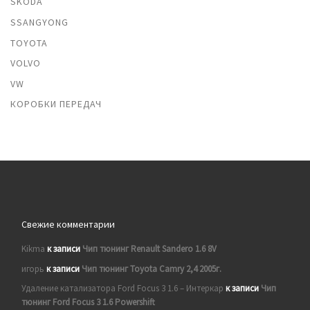
SKODA
SSANGYONG
TOYOTA
VOLVO
VW
КОРОБКИ ПЕРЕДАЧ
Свежие комментарии
Kikma
к записи
Чип тюнинг Renault Sandero 1.6 8V
игорь
к записи
Чип тюнинг Toyota Camry 2,4 2005г.
Удаление катализатора Ford Focus 3 1.6 – Интеркар
к записи
Чип
тюнинг Ford Focus 3 1.6 Powershift