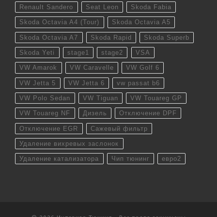
Renault Sandero
Seat Leon
Skoda Fabia
Skoda Octavia A4 (Tour)
Skoda Octavia A5
Skoda Octavia A7
Skoda Rapid
Skoda Superb
Skoda Yeti
stage1
stage2
VSA
VW Amarok
VW Caravelle
VW Golf 6
VW Jetta 5
VW Jetta 6
vw passat b6
VW Polo Sedan
VW Tiguan
VW Touareg GP
VW Touareg NF
Дизель
Отключение DPF
Отключение EGR
Сажевый фильтр
Удаление вихревых заслонок
Удаление катализатора
Чип тюнинг
евро2