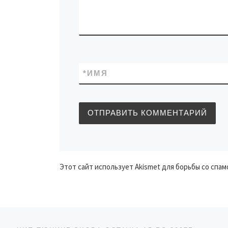
*
ИМЯ
Этот сайт использует Akismet для борьбы со спам
Навигация по записям
Предыдущая запись