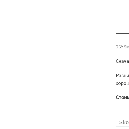
ЭБУ Si
Снача
Разни
хорош
Стоим
Sko