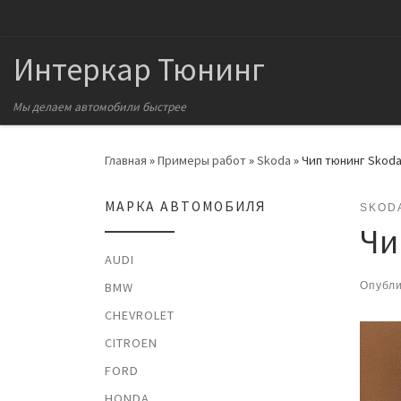
Перейти к содержимому
Интеркар Тюнинг
Мы делаем автомобили быстрее
Главная
»
Примеры работ
»
Skoda
»
Чип тюнинг Skoda 
МАРКА АВТОМОБИЛЯ
SKOD
Чи
AUDI
Опубл
BMW
CHEVROLET
CITROEN
FORD
HONDA