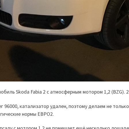
обиль Skoda Fabia 2 с атмосферным мотором 1,2 (BZG). 
г 96000, катализатор удален, поэтому делаем не только
гические нормы ЕВРО2.
рсалу с мотором 1,2 не помешает ещё несколько лошаде