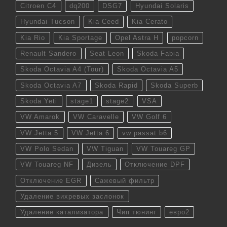
Citroen C4
dq200
DSG7
Hyundai Solaris
Hyundai Tucson
Kia Ceed
Kia Cerato
Kia Rio
Kia Sportage
Opel Astra H
popcorn
Renault Sandero
Seat Leon
Skoda Fabia
Skoda Octavia A4 (Tour)
Skoda Octavia A5
Skoda Octavia A7
Skoda Rapid
Skoda Superb
Skoda Yeti
stage1
stage2
VSA
VW Amarok
VW Caravelle
VW Golf 6
VW Jetta 5
VW Jetta 6
vw passat b6
VW Polo Sedan
VW Tiguan
VW Touareg GP
VW Touareg NF
Дизель
Отключение DPF
Отключение EGR
Сажевый фильтр
Удаление вихревых заслонок
Удаление катализатора
Чип тюнинг
евро2