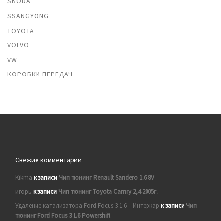
SKODA
SSANGYONG
TOYOTA
VOLVO
VW
КОРОБКИ ПЕРЕДАЧ
Свежие комментарии
Kikma
к записи
Чип тюнинг Renault Sandero 1.6 8V
игорь
к записи
Чип тюнинг Toyota Camry 2,4 2005г.
Удаление катализатора Ford Focus 3 1.6 – Интеркар
к записи
Чип
тюнинг Ford Focus 3 1.6 Powershift