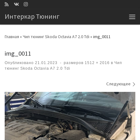
Перейти к содержимому
Интеркар Тюнинг
Ме
Главная
»
Чип тюнинг Skoda Octavia A7 2.0 Tdi
»
img_0011
img_0011
Опубликовано
21.01.2023
-
размеров
1512 × 2016
в
Чип
тюнинг Skoda Octavia A7 2.0 Tdi
Навигация по изображениям
Следующее