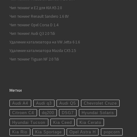
Чип тюнинг и E2 для KIA K5 2.0
Чип тюнинг Renault Sandero 1.6 8V
Чип тюнинг Opel Corsa D 1.4
Чип тюнинг Audi Q3 2.0 Tdi
Удаление катализатора на VW Jetta 6 1.6
Удаление катализатора Mazda CX5 2.5
Чип тюнинг Tiguan NF 2.0 Tdi
Метки
Audi A4
Audi q3
Audi Q5
Chevrolet Cruze
Citroen C4
dq200
DSG7
Hyundai Solaris
Hyundai Tucson
Kia Ceed
Kia Cerato
Kia Rio
Kia Sportage
Opel Astra H
popcorn