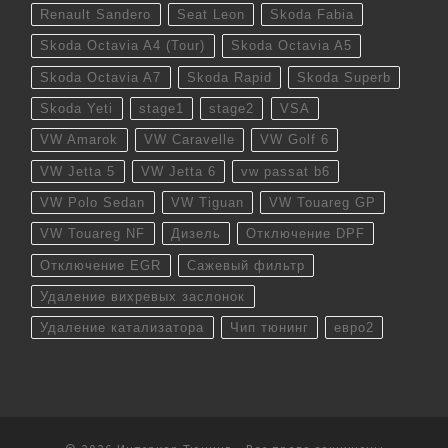
Renault Sandero
Seat Leon
Skoda Fabia
Skoda Octavia A4 (Tour)
Skoda Octavia A5
Skoda Octavia A7
Skoda Rapid
Skoda Superb
Skoda Yeti
stage1
stage2
VSA
VW Amarok
VW Caravelle
VW Golf 6
VW Jetta 5
VW Jetta 6
vw passat b6
VW Polo Sedan
VW Tiguan
VW Touareg GP
VW Touareg NF
Дизель
Отключение DPF
Отключение EGR
Сажевый фильтр
Удаление вихревых заслонок
Удаление катализатора
Чип тюнинг
евро2