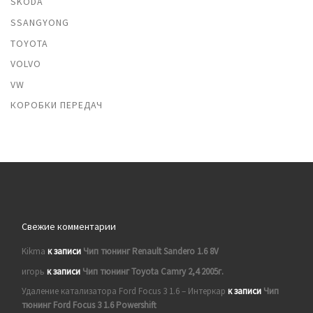
SKODA
SSANGYONG
TOYOTA
VOLVO
VW
КОРОБКИ ПЕРЕДАЧ
Свежие комментарии
Kikma
к записи
Чип тюнинг Renault Sandero 1.6 8V
игорь
к записи
Чип тюнинг Toyota Camry 2,4 2005г.
Удаление катализатора Ford Focus 3 1.6 – Интеркар
к записи
Чип
тюнинг Ford Focus 3 1.6 Powershift