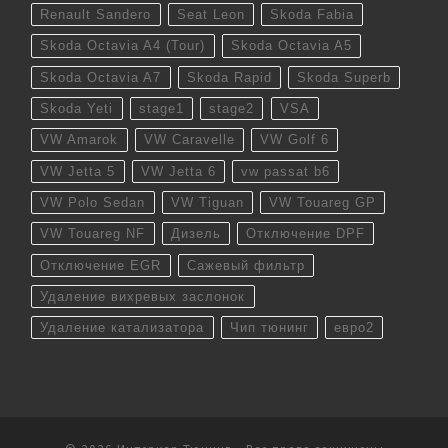
Renault Sandero
Seat Leon
Skoda Fabia
Skoda Octavia A4 (Tour)
Skoda Octavia A5
Skoda Octavia A7
Skoda Rapid
Skoda Superb
Skoda Yeti
stage1
stage2
VSA
VW Amarok
VW Caravelle
VW Golf 6
VW Jetta 5
VW Jetta 6
vw passat b6
VW Polo Sedan
VW Tiguan
VW Touareg GP
VW Touareg NF
Дизель
Отключение DPF
Отключение EGR
Сажевый фильтр
Удаление вихревых заслонок
Удаление катализатора
Чип тюнинг
евро2