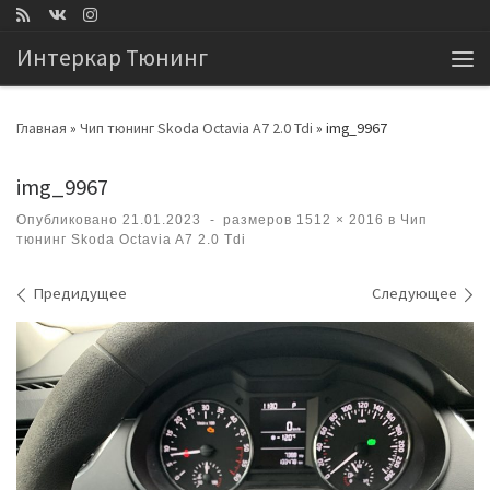
Перейти к содержимому
Интеркар Тюнинг
Ме
Главная
»
Чип тюнинг Skoda Octavia A7 2.0 Tdi
»
img_9967
img_9967
Опубликовано
21.01.2023
-
размеров
1512 × 2016
в
Чип
тюнинг Skoda Octavia A7 2.0 Tdi
Навигация по изображениям
Предидущее
Следующее