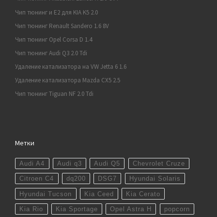
Чип тюнинг и E2 для KIA K5 2.0
Чип тюнинг Renault Sandero 1.6 8V
Чип тюнинг Opel Corsa D 1.4
Чип тюнинг Audi Q3 2.0 Tdi
Удаление катализатора на VW Jetta 6 1.6
Удаление катализатора Mazda CX5 2.5
Чип тюнинг Tiguan NF 2.0 Tdi
Метки
Audi A4
Audi q3
Audi Q5
Chevrolet Cruze
Citroen C4
dq200
DSG7
Hyundai Solaris
Hyundai Tucson
Kia Ceed
Kia Cerato
Kia Rio
Kia Sportage
Opel Astra H
popcorn