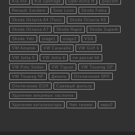
Kia Rio
Kia Sportage
Opel Astra H
popcorn
Renault Sandero
Seat Leon
Skoda Fabia
Skoda Octavia A4 (Tour)
Skoda Octavia A5
Skoda Octavia A7
Skoda Rapid
Skoda Superb
Skoda Yeti
stage1
stage2
VSA
VW Amarok
VW Caravelle
VW Golf 6
VW Jetta 5
VW Jetta 6
vw passat b6
VW Polo Sedan
VW Tiguan
VW Touareg GP
VW Touareg NF
Дизель
Отключение DPF
Отключение EGR
Сажевый фильтр
Удаление вихревых заслонок
Удаление катализатора
Чип тюнинг
евро2