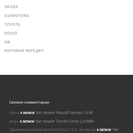
SKODA
SSANGYONG
TOYOTA
VOLVO
VW
КОРОБКИ ПЕРЕДАЧ
Свежие комментарии
Kikma
к записи
Чип тюнинг Renault Sandero 1.6 8V
игорь
к записи
Чип тюнинг Toyota Camry 2,4 2005г.
Удаление катализатора Ford Focus 3 1.6 – Интеркар
к записи
Чип