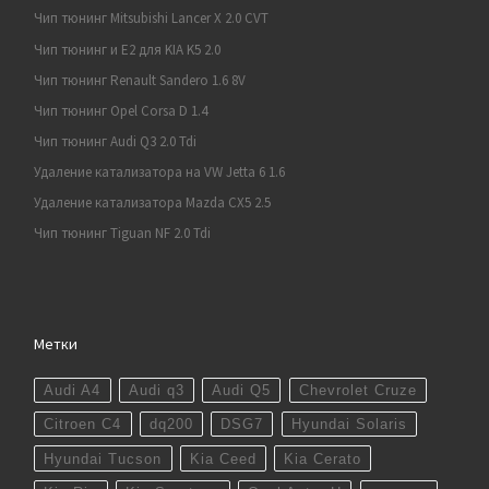
Чип тюнинг Mitsubishi Lancer X 2.0 CVT
Чип тюнинг и E2 для KIA K5 2.0
Чип тюнинг Renault Sandero 1.6 8V
Чип тюнинг Opel Corsa D 1.4
Чип тюнинг Audi Q3 2.0 Tdi
Удаление катализатора на VW Jetta 6 1.6
Удаление катализатора Mazda CX5 2.5
Чип тюнинг Tiguan NF 2.0 Tdi
Метки
Audi A4
Audi q3
Audi Q5
Chevrolet Cruze
Citroen C4
dq200
DSG7
Hyundai Solaris
Hyundai Tucson
Kia Ceed
Kia Cerato