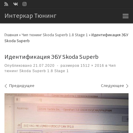
Перейти к содержимому
Интеркар Тюнинг
Ме
Главная
»
Чип тюнинг Skoda Superb 1.8 Stage 1
»
Идентификация ЭБУ
Skoda Superb
Идентификация ЭБУ Skoda Superb
Опубликовано
21.07.2020
-
размеров
1512 × 2016
в
Чип
тюнинг Skoda Superb 1.8 Stage 1
Навигация по изображениям
Предидущее
Следующее