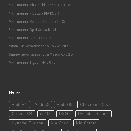
Чип тюнинг Mitsubishi Lancer X 2.0 CVT
Чип тюнинг и E2 для KIA K5 2.0
Чип тюнинг Renault Sandero 1.6 8V
Чип тюнинг Opel Corsa D 1.4
Чип тюнинг Audi Q3 2.0 Tdi
Удаление катализатора на VW Jetta 6 1.6
Удаление катализатора Mazda CX5 2.5
Чип тюнинг Tiguan NF 2.0 Tdi
Метки
Audi A4
Audi q3
Audi Q5
Chevrolet Cruze
Citroen C4
dq200
DSG7
Hyundai Solaris
Hyundai Tucson
Kia Ceed
Kia Cerato