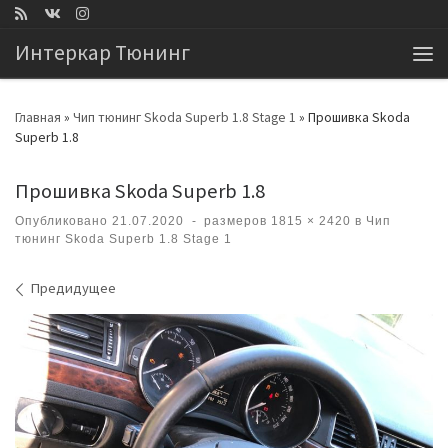
Перейти к содержимому
Интеркар Тюнинг
Ме
Главная
»
Чип тюнинг Skoda Superb 1.8 Stage 1
»
Прошивка Skoda
Superb 1.8
Прошивка Skoda Superb 1.8
Опубликовано
21.07.2020
-
размеров
1815 × 2420
в
Чип
тюнинг Skoda Superb 1.8 Stage 1
Навигация по изображениям
Предидущее