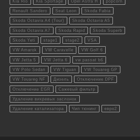
Kia Rio
Kia Sportage
Opel Astra H
popcorn
Renault Sandero
Seat Leon
Skoda Fabia
Skoda Octavia A4 (Tour)
Skoda Octavia A5
Skoda Octavia A7
Skoda Rapid
Skoda Superb
Skoda Yeti
stage1
stage2
VSA
VW Amarok
VW Caravelle
VW Golf 6
VW Jetta 5
VW Jetta 6
vw passat b6
VW Polo Sedan
VW Tiguan
VW Touareg GP
VW Touareg NF
Дизель
Отключение DPF
Отключение EGR
Сажевый фильтр
Удаление вихревых заслонок
Удаление катализатора
Чип тюнинг
евро2