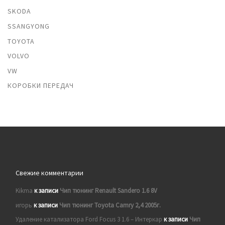
SKODA
SSANGYONG
TOYOTA
VOLVO
VW
КОРОБКИ ПЕРЕДАЧ
Свежие комментарии
Kikma
к записи
Чип тюнинг Renault Sandero 1.6 8V
игорь
к записи
Чип тюнинг Toyota Camry 2,4 2005г.
Удаление катализатора Ford Focus 3 1.6 – Интеркар
к записи
Чип