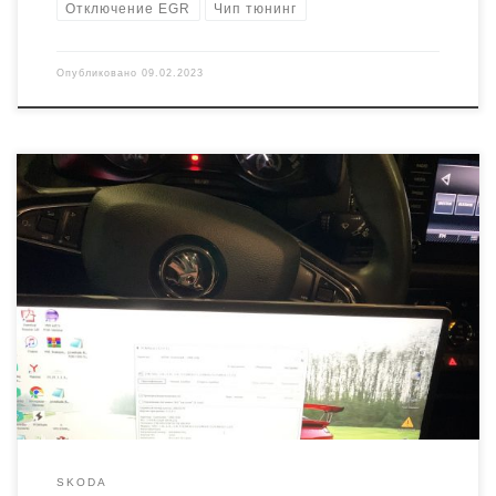
Отключение EGR
Чип тюнинг
Опубликовано
09.02.2023
Автомобиль практически новый, приехал к нам на увеличение
мощности, с жалобой на то что уж очень «вяло» едет. Мы это
легко исправим. Двигатель 1.4 tsi CZCA, трансмиссия
механическая. Блок управления двигателем Bosch MED17.5.25
Времени ушло примерно 60 минут. Запись прошивки через
диагностический разъем. Сразу же после чип тюнинга владелец
заметил […]
SKODA