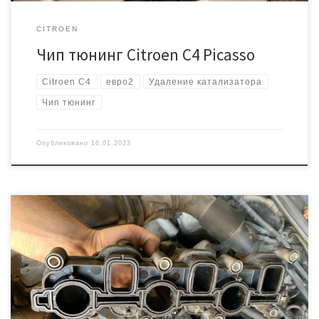
CITROEN
Чип тюнинг Citroen C4 Picasso
Citroen C4
евро2
Удаление катализатора
Чип тюнинг
Опубликовано
16.01.2023
Ранее уже неоднократно были отчёты по прошивке аналогичных
автомобилей, но в этот раз хотелось бы подробнее рассказать
про заглушки ЕГР и отключение вихревых заслонок! Всегда
подобные работы начинаем с чип тюнинга, так безопаснее.
Логика в том, что если вдруг не получится сделать прошивку