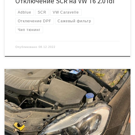
Отключение SCR на VW T6 2.0Tdi
Adblue
SCR
VW Caravelle
Отключение DPF
Сажевый фильтр
Чип тюнинг
Опубликовано
08.12.2022
На данном автомобиле вышел из строя сажевый фильтр. По
желанию владельца мы удалили его и сделали прошивку с
увеличением мощности и программным отключением DPF Для
программирования не потребовалось вскрывать ЭБУ,
достаточно просто его снять с авто Стоит он в коробе под
дворниками. ЭБУ — Bosch EDC17CP68 Паспортные
характеристики: 190 л.с. […]