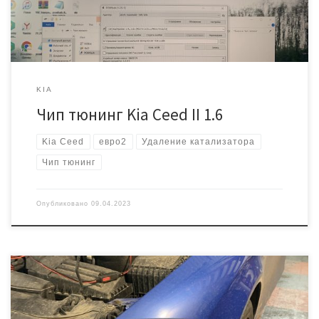
Устранены «провалы» при включении кондиционера. Версия под
нормы Евро-2 (отключен […]
KIA
Чип тюнинг Kia Ceed II 1.6
Kia Ceed
евро2
Удаление катализатора
Чип тюнинг
Опубликовано
09.04.2023
Вы ещё видели не прошитые Сеаты? Да они существуют!) Но мы