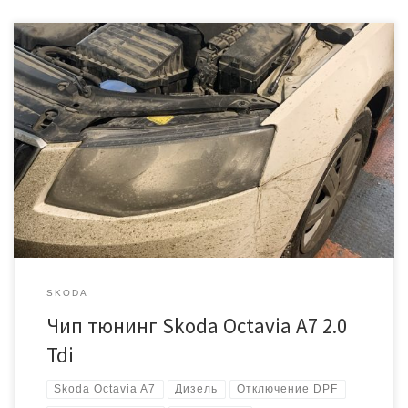
Автомобиль Шкода Октавия в кузове А7, с дизельным двигателем
2.0 литра, мощностью 150 лошадиных сил. Появилась ошибка по
датчику давления сажевого фильтра P2452 Было решено
полностью убрать сажевый фильтр и отключить систему
рециркуляции ОГ (EGR) Начинаем с программной части ЭБУ Bosch
EDC17C74 Номер: 04L906026BF Подготавливаем прошивку и
записываем через диагностический […]
SKODA
Чип тюнинг Skoda Octavia A7 2.0
Tdi
Skoda Octavia A7
Дизель
Отключение DPF