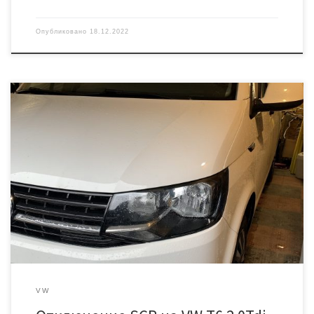
Опубликовано
18.12.2022
Автомобиль пригнан из Европы, на нем была установлена
система впрыска мочевины (Adblue), а так же сажевый фильтр.
Мощность двигателя всего 102 лошадиные силы. Для большого
автомобиля этого очень недостаточно. Будем отключать EGR
SCR и DPF на программном и физическом уровне. Начнём с
идентификации Двигатель CXGB. Блок управления Delphi DCM6.2 #
[…]
VW