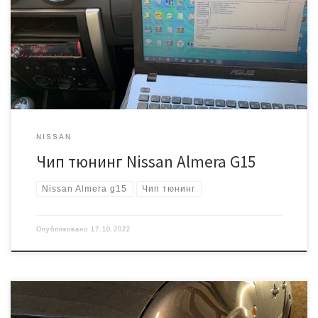
«Логана». Так как авто на механике, то блок управления EMS3132
Работать с ним не сложно. Прошивка читается и пишется, через
диагностический разъем, который спрятан в «бардачке»
Требуется примерно 1 […]
NISSAN
Чип тюнинг Nissan Almera G15
Nissan Almera g15
Чип тюнинг
Опубликовано
17.10.2022