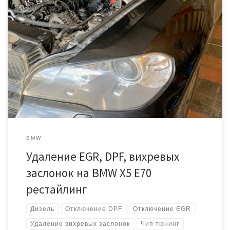
Сделали прошивку БМВ Х5 Е70 с дизельным трехлитровым
двигателем, мощностью 245 лошадиных сил. Проблем и ошибок
никаких не было, но владелец авто решил прибавить мощности
двигателю и отключить клапан EGR и сажевый фильтр (DPF).
Будем использовать лучшие программные решения в сфере чип
тюнинга, а так же фирменные заглушки и custom […]
BMW
Удаление EGR, DPF, вихревых
заслонок на BMW X5 E70
рестайлинг
Дизель
Отключение DPF
Отключение EGR
Удаление вихревых заслонок
Чип тюнинг