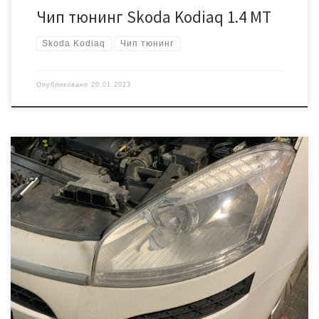
Чип тюнинг Skoda Kodiaq 1.4 MT
Skoda Kodiaq
Чип тюнинг
Опубликовано
20.01.2023
Цель визита к нам — удаление катализатора! На этих
автомобилях они часто разрушаются, что естественно приводит
к задирам в цилиндрах и уже как следствие появляется расход
масла… Начинаем со сбора информации. Год выпуска 2012. Блок
управления двигателем Bosch MEV17.4.2 Безопаснее и проще
работать с этим блоком «на столе». Вскрывать не […]