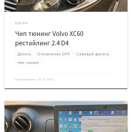
VOLVO
Чип тюнинг Volvo XC60
рестайлинг 2.4 D4
Дизель
Отключение DPF
Сажевый фильтр
Чип тюнинг
Опубликовано
20.10.2022
Всем привет! В этом отчёте расскажем про увеличение мощности
на Ниссан Альмера в кузове G15. По сути это одна из вариаций