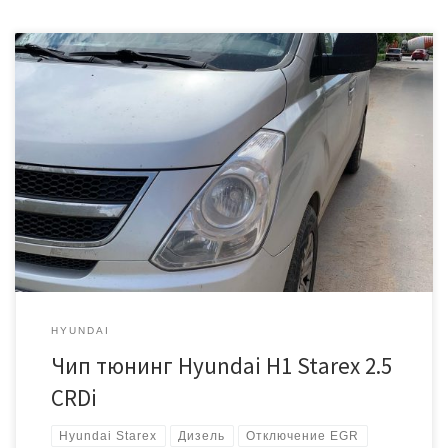
Хендэ Старекс с дизельным двигателем 2.5 и автоматической
коробкой передач. 2008 год, 136 «лошадей». Ранее уже был
заглушен клапан EGR. Диагностика показала ошибку клапана
рециркуляции ОГ (код: P0401) Блок управления: Bosch EDC16C39
софт 1037391405 1037520542 P373C00N Сделали программное
увеличение мощности и отключение системы EGR
HYUNDAI
Чип тюнинг Hyundai H1 Starex 2.5
CRDi
Hyundai Starex
Дизель
Отключение EGR