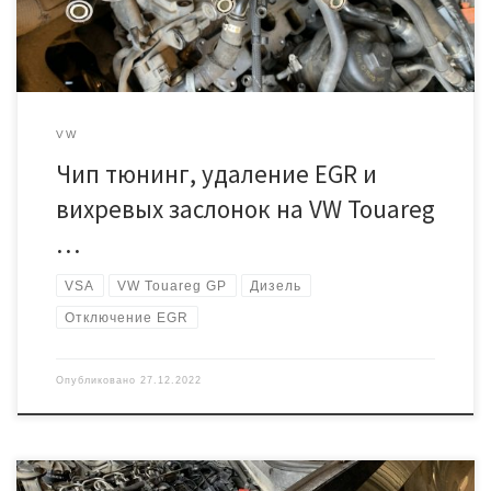
(такой шанс не велик, но есть всегда), […]
VW
Чип тюнинг, удаление EGR и
вихревых заслонок на VW Touareg
…
VSA
VW Touareg GP
Дизель
Отключение EGR
Опубликовано
27.12.2022