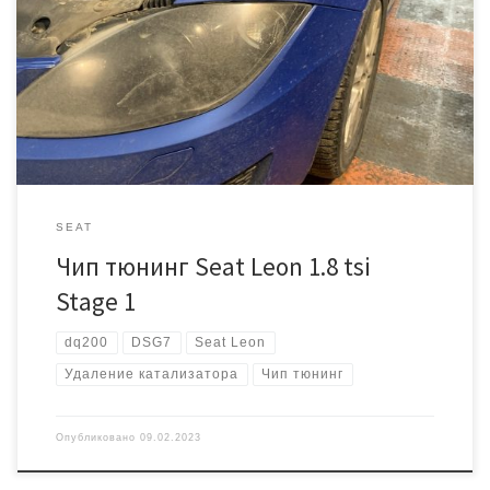
это исправили. 2012 год, 1,8 мотор, коробка dq200 DSG7. По
техническому состоянию всё в порядке, только есть ошибка
P0420, так как удален катализатор. Нужно сделать увеличение
мощности и нормы выхлопа под «e2». Сложность в том что это
DSG7, увеличивать […]
SEAT
Чип тюнинг Seat Leon 1.8 tsi
Stage 1
dq200
DSG7
Seat Leon
Удаление катализатора
Чип тюнинг
Опубликовано
09.02.2023