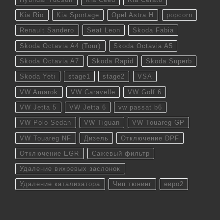
Kia Rio
Kia Sportage
Opel Astra H
popcorn
Renault Sandero
Seat Leon
Skoda Fabia
Skoda Octavia A4 (Tour)
Skoda Octavia A5
Skoda Octavia A7
Skoda Rapid
Skoda Superb
Skoda Yeti
stage1
stage2
VSA
VW Amarok
VW Caravelle
VW Golf 6
VW Jetta 5
VW Jetta 6
vw passat b6
VW Polo Sedan
VW Tiguan
VW Touareg GP
VW Touareg NF
Дизель
Отключение DPF
Отключение EGR
Сажевый фильтр
Удаление вихревых заслонок
Удаление катализатора
Чип тюнинг
евро2